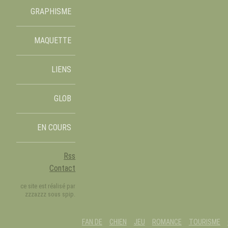
GRAPHISME
MAQUETTE
LIENS
GLOB
EN COURS
Rss
Contact
ce site est réalisé par
zzzazzz sous spip.
FAN DE
CHIEN
JEU
ROMANCE
TOURISME