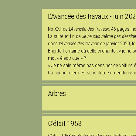
L’Avancée des travaux - juin 20
No XXII de
L’Avancée des travaux
. 46 pages, no
La suite et fin de
Je ne sais même pas dessiner
dans
L’Avancée des travaux
de janvier 2020, le
Brigitte Fontaine où celle-ci chante : « je ne
mot « électrique » ?
« Je ne sais même pas dessiner de voiture él
Ca sonne mieux. Et sans doute entendons-no
Arbres
C’était 1958
C’était 1958 en Bretagne. Pour une histoire loca