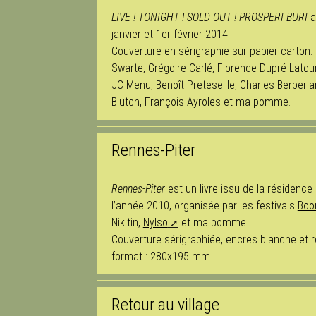
LIVE ! TONIGHT ! SOLD OUT ! PROSPERI BURI
a
janvier et 1er février 2014.
Couverture en sérigraphie sur papier-carton. 
Swarte, Grégoire Carlé, Florence Dupré Latou
JC Menu, Benoît Preteseille, Charles Berberi
Blutch, François Ayroles et ma pomme.
Rennes-Piter
Rennes-Piter
est un livre issu de la résidence
l’année 2010, organisée par les festivals
Boo
Nikitin,
Nylso
et ma pomme.
Couverture sérigraphiée, encres blanche et ro
format : 280x195 mm.
Retour au village