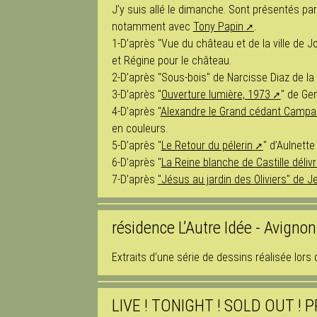
J’y suis allé le dimanche. Sont présentés par
notamment avec
Tony Papin
.
1-D’après "Vue du château et de la ville de Jo
et Régine pour le château.
2-D’après "Sous-bois" de Narcisse Diaz de la
3-D’après "
Ouverture lumière, 1973
" de Ge
4-D’après "
Alexandre le Grand cédant Campa
en couleurs.
5-D’après "
Le Retour du pélerin
" d’Aulnett
6-D’après "
La Reine blanche de Castille déliv
7-D’après
"Jésus au jardin des Oliviers" de 
résidence L’Autre Idée - Avigno
Extraits d’une série de dessins réalisée lors
LIVE ! TONIGHT ! SOLD OUT ! 