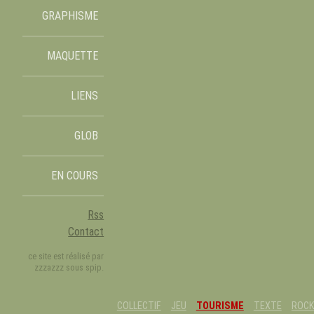
GRAPHISME
MAQUETTE
LIENS
GLOB
EN COURS
Rss
Contact
ce site est réalisé par
zzzazzz sous spip.
COLLECTIF
JEU
TOURISME
TEXTE
ROCK