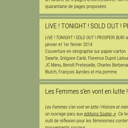
quarantaine de pages proposées.
LIVE ! TONIGHT ! SOLD OUT ! 
LIVE ! TONIGHT ! SOLD OUT ! PROSPERI BURI
a
janvier et 1er février 2014.
Couverture en sérigraphie sur papier-carton. 
Swarte, Grégoire Carlé, Florence Dupré Latou
JC Menu, Benoît Preteseille, Charles Berberi
Blutch, François Ayroles et ma pomme.
Les Femmes s’en vont en lutte !
Les Femmes s’en vont en lutte ! Histoire et me
un ouvrage paru aux
éditions Goater
. Ce l
outil de réflexion pour les féminismes conte
mouvements sociaux.