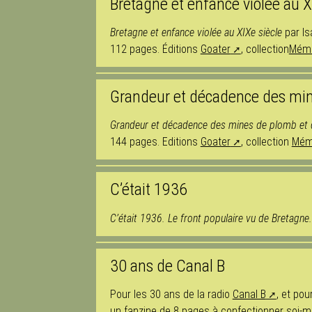
Bretagne et enfance violée au X
Bretagne et enfance violée au XIXe siècle
par Is
112 pages. Éditions
Goater
, collection
Mémo
Grandeur et décadence des min
Grandeur et décadence des mines de plomb et 
144 pages. Editions
Goater
, collection
Mém
C’était 1936
C’était 1936. Le front populaire vu de Bretagne
30 ans de Canal B
Pour les 30 ans de la radio
Canal B
, et po
un fanzine de 8 pages à confectionner soi-mêm