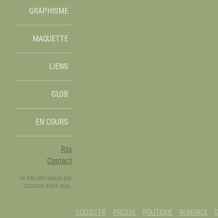
GRAPHISME
MAQUETTE
LIENS
GLOB
EN COURS
Rss
Contact
ce site est réalisé par
zzzazzz sous spip.
COLLECTIF
PRESSE
POLITIQUE
ROMANCE
C