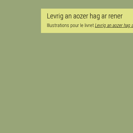
Levrig an aozer hag ar rener
Illustrations pour le livret
Levrig an aozer hag a